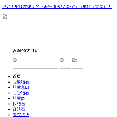
您好！您现在访问的上海宏康医院 医保定点单位（官网）！
咨询/预约电话
首页
胆囊结石
胆囊息肉
胆管结石
胆囊炎
尿结石
肾结石
来院路线