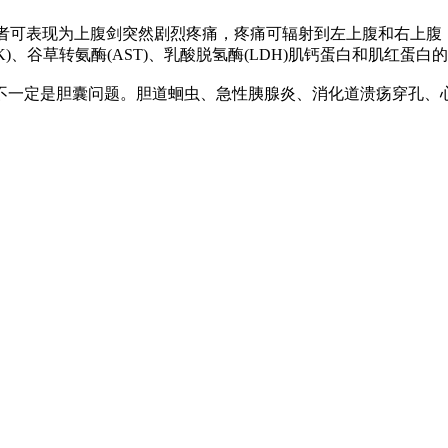
者可表现为上腹剑突然剧烈疼痛，疼痛可辐射到左上腹和右上腹
)、谷草转氨酶(AST)、乳酸脱氢酶(LDH)肌钙蛋白和肌红蛋
一定是胆囊问题。胆道蛔虫、急性胰腺炎、消化道溃疡穿孔、心