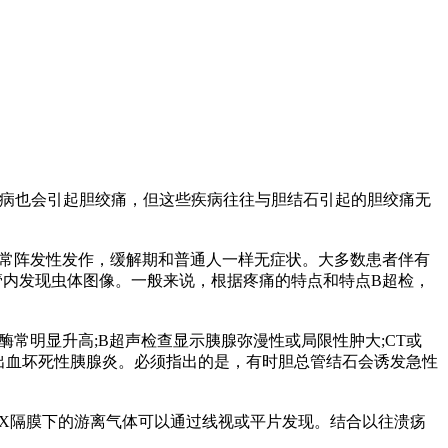
病也会引起胆绞痛，但这些疾病往往与胆结石引起的胆绞痛无
痛常阵发性发作，缓解期和普通人一样无症状。大多数患者伴有
管内发现虫体图像。一般来说，根据疼痛的特点和特点B超检，
常明显升高;B超声检查显示胰腺弥漫性或局限性肿大;CT或
出血坏死性胰腺炎。必须指出的是，有时胆总管结石会诱发急性
X隔膜下的游离气体可以通过线视或平片发现。结合以往溃疡