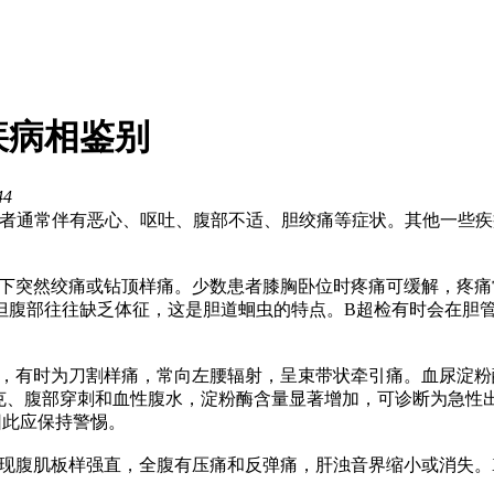
疾病相鉴别
44
者通常伴有恶心、呕吐、腹部不适、胆绞痛等症状。其他一些疾
。
突下突然绞痛或钻顶样痛。少数患者膝胸卧位时疼痛可缓解，疼
但腹部往往缺乏体征，这是胆道蛔虫的特点。B超检有时会在胆
，有时为刀割样痛，常向左腰辐射，呈束带状牵引痛。血尿淀粉酶
休克、腹部穿刺和血性腹水，淀粉酶含量显著增加，可诊断为急性
因此应保持警惕。
发现腹肌板样强直，全腹有压痛和反弹痛，肝浊音界缩小或消失。