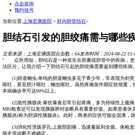
点击咨询
预约挂号
当前位置:
上海宏康医院
>
肝内胆管结石
>
胆结石引发的胆绞痛需与哪些
文章来源：上海宏康医院
点击数：64
发布时间：2024-08-22 15:
" 众所周知，胆结石是一种发生在胆囊或胆管中的疾病，患
法区分。让我介绍一下胆结石引起的胆绞痛需要鉴别哪些疾病
(1)胆道蛔虫:单纯的胆道蛔虫多见于青少年，常表现为剑
呕吐，甚至胆汁呕吐，蛔虫呕吐。虽然疼痛发作期症状很重，
本病确诊率可达90%以上。
(2)急性胰腺炎:暴饮暴食后常引起疼痛，多为持续性上腹痛
MRI检查还可以发现胰腺肿对诊断具有重要价值。如果患者
胰腺炎(称为胆源性胰腺炎)。此时，两者的症状可能会混淆，
(3)消化性溃疡穿孔:上腹部剧痛，迅速蔓延到全腹。体检
病史等诊断不难确定。