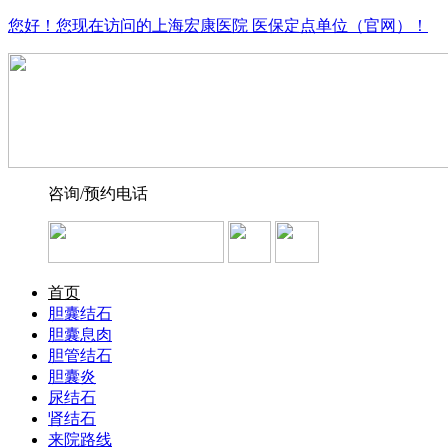
您好！您现在访问的上海宏康医院 医保定点单位（官网）！
咨询/预约电话
首页
胆囊结石
胆囊息肉
胆管结石
胆囊炎
尿结石
肾结石
来院路线