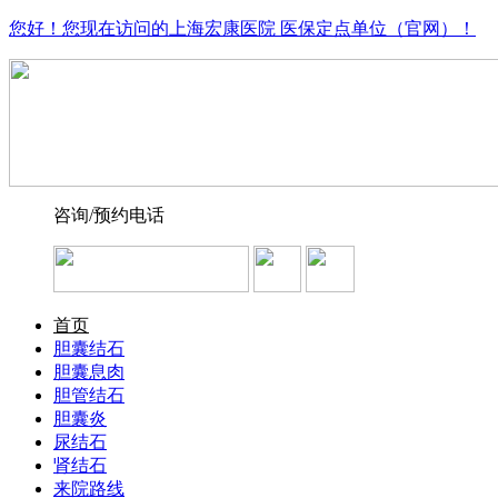
您好！您现在访问的上海宏康医院 医保定点单位（官网）！
咨询/预约电话
首页
胆囊结石
胆囊息肉
胆管结石
胆囊炎
尿结石
肾结石
来院路线